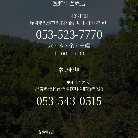
峯野牛直売店
〒431-1304
静岡県浜松市浜名区細江町中川 7172-614
053-523-7770
水・木・金・土曜
10:00 - 17:00
峯野牧場
〒431-2225
静岡県浜松市浜名区引佐町狩宿238
053-543-0515
直営販売