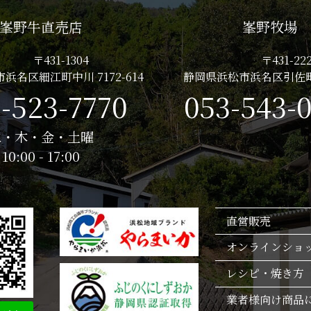
峯野牛直売店
峯野牧場
〒431-1304
〒431-222
浜名区細江町中川 7172-614
静岡県浜松市浜名区引佐町
-523-7770
053-543-
水・木・金・土曜
10:00 - 17:00
直営販売
オンラインショ
レシピ・焼き方
業者様向け商品