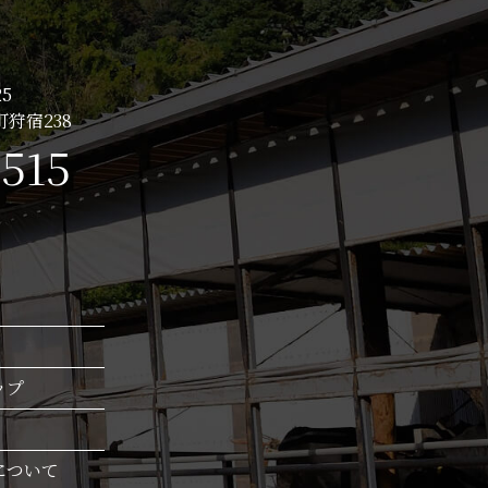
5
狩宿238
0515
ップ
について