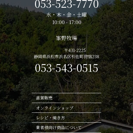
053-523-7770
水・木・金・土曜
10:00 - 17:00
峯野牧場
〒431-2225
静岡県浜松市浜名区引佐町狩宿238
053-543-0515
直営販売
オンラインショップ
レシピ・焼き方
業者様向け商品について