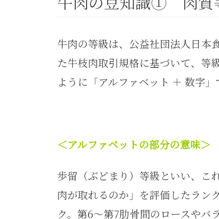
牛肉の豆知識① 肉質
牛肉の等級は、公益社団法人日本
た牛枝肉取引規格に基づいて、等級
ように「アルファベット ＋ 数字
＜アルファベットの部分の意味＞
歩留（ぶどまり）等級といい、こ
肉が取れるのか」を評価したランク
ク。第6～第7肋骨間のロースやバ