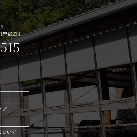
5
狩宿238
0515
ップ
について