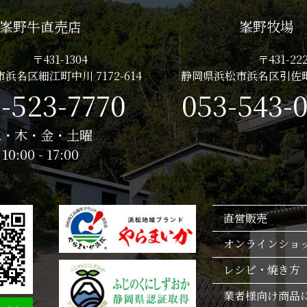
峯野牛直売店
峯野牧場
〒431-1304
〒431-222
浜名区細江町中川 7172-614
静岡県浜松市浜名区引佐町
-523-7770
053-543-
水・木・金・土曜
10:00 - 17:00
直営販売
オンラインショ
レシピ・焼き方
業者様向け商品