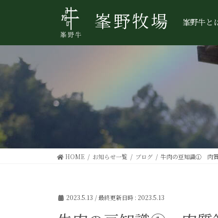
コ
ナ
峯野牧場
ン
ビ
峯野牛と
テ
ゲ
ン
ー
ツ
シ
へ
ョ
ス
ン
キ
に
ッ
移
プ
動
HOME
お知らせ一覧
ブログ
牛肉の豆知識① 肉
2023.5.13
/ 最終更新日時 :
2023.5.13