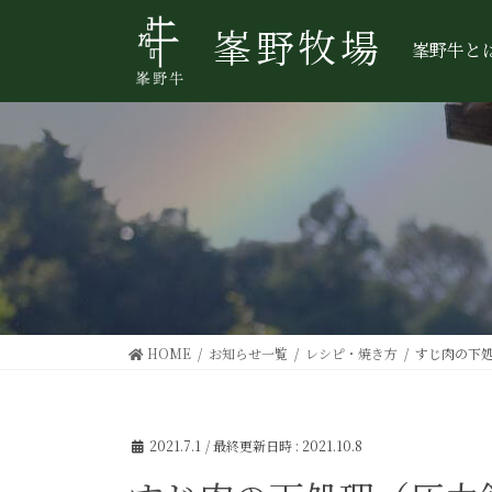
コ
ナ
峯野牧場
ン
ビ
峯野牛と
テ
ゲ
ン
ー
ツ
シ
へ
ョ
ス
ン
キ
に
ッ
移
プ
動
HOME
お知らせ一覧
レシピ・焼き方
すじ肉の下
2021.7.1
/ 最終更新日時 :
2021.10.8